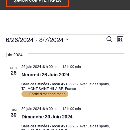
MON COMPTE YAPLA
Rech
Na
6/26/2024
 - 
8/7/2024
Recherche
Liste
Sélectionnez
de
et
une
juin 2024
date.
vu
navig
Év
26 juin 2024 :8 h 00 min
-
12 h 00 min
MER
de
26
Mercredi 26 Juin 2024
vues
Salle des Minées - local AVT85
267 Avenue des sports,
TALMONT SAINT HILAIRE, France
Évèn
Sortie dimanche matin
30 juin 2024 :8 h 00 min
-
12 h 00 min
DIM
30
Dimanche 30 Juin 2024
Salle des Minées - local AVT85
267 Avenue des sports,