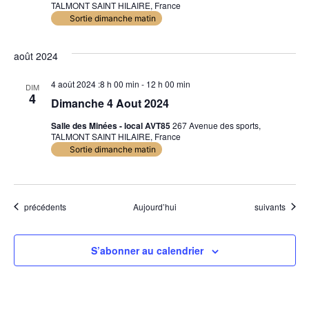
TALMONT SAINT HILAIRE, France
Sortie dimanche matin
août 2024
4 août 2024 :8 h 00 min
-
12 h 00 min
DIM
4
Dimanche 4 Aout 2024
Salle des Minées - local AVT85
267 Avenue des sports,
TALMONT SAINT HILAIRE, France
Sortie dimanche matin
Évènements
Évènements
précédents
Aujourd’hui
suivants
S’abonner au calendrier