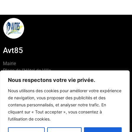
Avt85
Mairie
Place de l’Hôtel de Ville
85440 -TALMONT ST HILAIRE
Nous respectons votre vie privée.
06 03 25 81 10
Nous utilisons des cookies pour améliorer votre expérience
contact@avt85.fr
de navigation, vous proposer des publicités et des
contenus personnalisés, et analyser notre trafic. En
cliquant sur « Tout accepter », vous consentez à
l’utilisation de cookies.