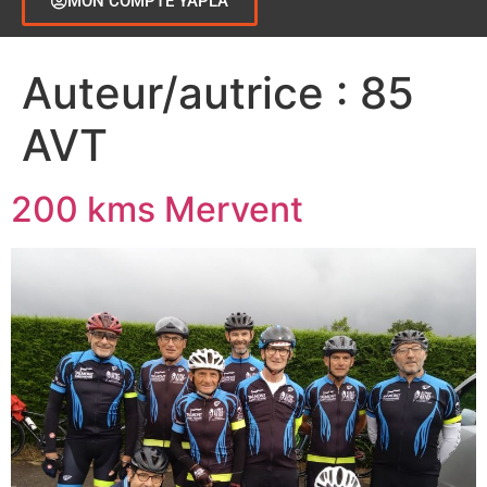
MON COMPTE YAPLA
Auteur/autrice :
85
AVT
200 kms Mervent