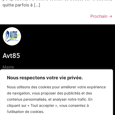
quitte parfois à […]
Prochain
→
Avt85
Mairie
Place de l’Hôtel de Ville
Nous respectons votre vie privée.
85440 -TALMONT ST HILAIRE
Nous utilisons des cookies pour améliorer votre expérience
06 03 25 81 10
de navigation, vous proposer des publicités et des
contact@avt85.fr
contenus personnalisés, et analyser notre trafic. En
cliquant sur « Tout accepter », vous consentez à
l’utilisation de cookies.